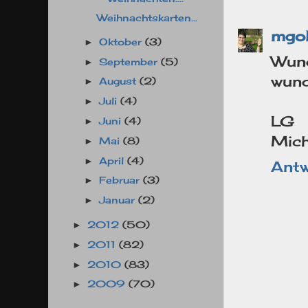
Weihnachtskarten...
mgo
Oktober
(3)
►
Wun
September
(5)
►
wund
August
(2)
►
Juli
(4)
►
LG
Juni
(4)
►
Mich
Mai
(8)
►
April
(4)
►
Antw
Februar
(3)
►
Januar
(2)
►
2012
(50)
►
2011
(82)
►
2010
(83)
►
2009
(70)
►