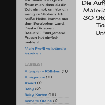
Die Auf
freue mich, dass du dir
Materia
Zeit nimmst, um hier ein
wenig zu Stöbern. Ich
30 Stüc
heiße Heike, komme aus
dem Bergischen Land.
Ti
Danke für euren
Un
Besuch!!!! Falls jemand
Fragen hat einfach
melden!
Mein Profil vollständig
anzeigen
LABELS 1
Altpapier - Röllchen
(11)
Amagurumi
(11)
Award
(1)
Baby
(2)
Baby-Karten
(15)
bemalte Steine
(1)