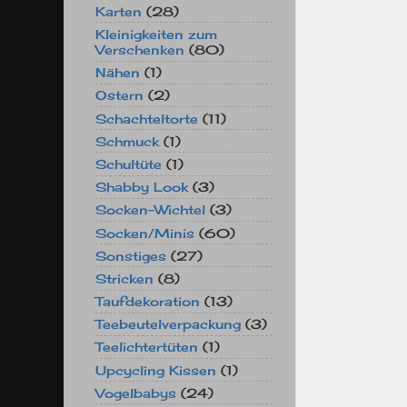
Karten
(28)
Kleinigkeiten zum
Verschenken
(80)
Nähen
(1)
Ostern
(2)
Schachteltorte
(11)
Schmuck
(1)
Schultüte
(1)
Shabby Look
(3)
Socken-Wichtel
(3)
Socken/Minis
(60)
Sonstiges
(27)
Stricken
(8)
Taufdekoration
(13)
Teebeutelverpackung
(3)
Teelichtertüten
(1)
Upcycling Kissen
(1)
Vogelbabys
(24)