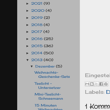
2021
(9)
►
2020
(4)
►
2019
(2)
►
2018
(4)
►
2017
(4)
►
2016
(25)
►
2015
(36)
►
2014
(50)
►
2013
(40)
▼
Dezember
(5)
▼
Weihnachts-
Eingeste
Geschenke-Sets
Teelicht -
Untersetzer
Labels:
D
MIni-Teelicht-
Schneemann
1 Komm
15 Minuten
Weihnachten....