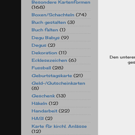
Besondere Kartenformen
(168)
Boxen/Schachteln
(74)
Buch gestalten
(3)
Buch falten
(1)
Degu Babys
(9)
Degus
(2)
Dekoration
(11)
Den unteren
Ecklesezeichen
(6)
ges
Fussball
(28)
Geburtstagskarte
(21)
Geld-/Gutscheinkarten
(8)
Geschenk
(13)
Häkeln
(12)
Handarbeit
(22)
HASI
(2)
Karte für kirchl. Anlässe
(12)