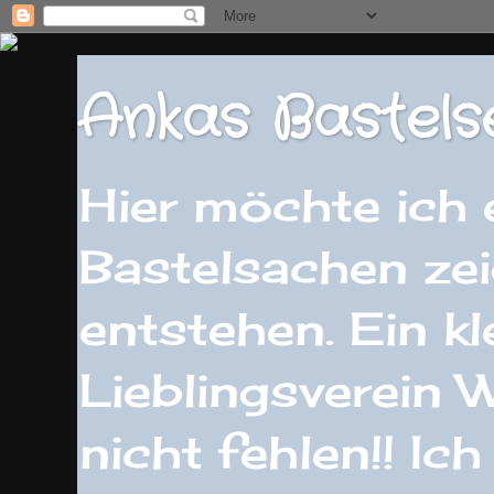
Ankas Bastels
Hier möchte ich
Bastelsachen zei
entstehen. Ein k
Lieblingsverein 
nicht fehlen!! Ic