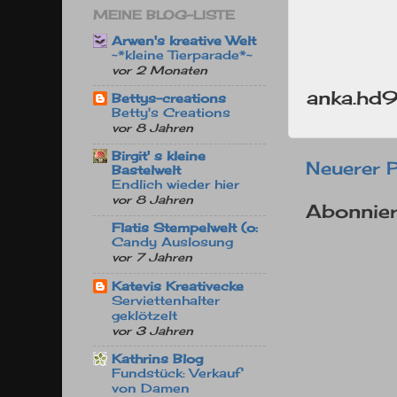
MEINE BLOG-LISTE
Arwen's kreative Welt
~*kleine Tierparade*~
vor 2 Monaten
anka.hd
Bettys-creations
Betty's Creations
vor 8 Jahren
Birgit' s kleine
Neuerer 
Bastelwelt
Endlich wieder hier
vor 8 Jahren
Abonnie
Flatis Stempelwelt (o:
Candy Auslosung
vor 7 Jahren
Katevis Kreativecke
Serviettenhalter
geklötzelt
vor 3 Jahren
Kathrins Blog
Fundstück: Verkauf
von Damen