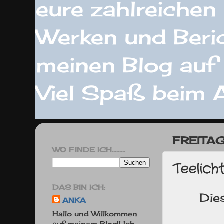
eure zahlreiche
Werken und Beric
meinen Blog auf 
Viel Spaß beim 
FREITA
WO FINDE ICH.........
Teelich
DAS BIN ICH:
Die
ANKA
Hallo und Willkommen
auf meinem Blog!! Ich